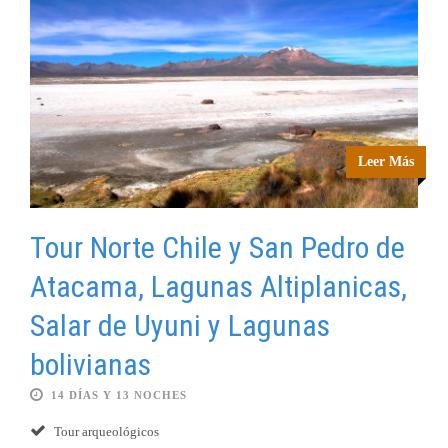
Leer Más
Tour Norte Chile y San Pedro de
Atacama, Lagunas Altiplanicas,
Salar de Uyuni y Lagunas
bolivianas
14 DÍAS Y 13 NOCHES
Tour arqueológicos