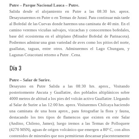
Putre – Parque Nacional Lauca – Putre.
Salida desde el alojamiento en Putre a las 08:30 hrs. aprox.
Desayunaremos en Putre o en Termas de Jurasi. Para continuar más tarde
al Bofedal de las Cuevas donde haremos una caminata de 40 min. En el
camino veremos vicuñas salvajes, vizcachas y conoceremos bofedales,
base del ecosistema en el altiplano (Mirador Bofedal de Parinacota).
Podremos admirar una gran variedad de aves como los pitios del norte,
guallatas, taguas, entre otros. Admiraremos el Lago Chungara, y
Lagunas Cotacotani retorno a Putre . Cena.
Día 3
Putre – Salar de Surire.
Desayuno en Putre Salida a las 08:30 hrs. aprox., Visitando
posteriormente Ancuta y Guallatire, dos poblados altiplánicos sobre
4000 metros de altitud a los pies del volcán activo Guallatire. Llegando
al Salar de Surire a las 12:00 hrs. aprox. Visitaremos Chilcaya haciendo
una caminata de una hora aprox., para fotografiar la flora y fauna,
destacando los tres tipos de flamencos que existen en este Salar
(Andino, Chileno, James); luego iremos a las Termas de Polloquere
(4270 MSN), aguas de origen volcánico que emergen a 80º C, con altos
contenidos de minerales que nos permitieran descansar placenteramente