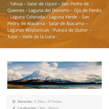
- Tahua – Salar de Uyuni – San Pedro de
Quemes - Laguna del Desierto – Ojo de Perdiz
- Laguna Colorada – Laguna Verde – San
Pedro de Atacama - Salar de Atacama –
Lagunas Altiplanicas - Pukara de Quitor –
Tulor – Valle de la Luna -
Duración:
11 Días y 10 Noches
Localización:
Chile - Bolivia