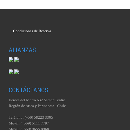
Condiciones de Reserva
ALIANZAS
CONTÁCTANOS
Héroes del Morro 632 Sector Centro
Región de Arica y Parinacota - Chile
Teléfono: (+56) 58223 3305
Móvil: (+569) 5111 7797
Móvil: (+569) 9655 8968