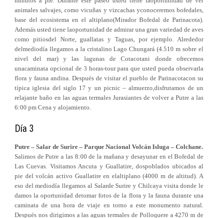
minutos a pie. Durante este paseo usted tiene laoportunidad de ver
animales salvajes, como vicuñas y vizcachas yconoceremos bofedales,
base del ecosistema en el altiplano(Mirador Bofedal de Parinacota).
Además usted tiene laoportunidad de admirar una gran variedad de aves
como pitiosdel Norte, guallatas y Taguas, por ejemplo. Alrededor
delmediodía llegamos a la cristalino Lago Chungará (4.510 m sobre el
nivel del mar) y las lagunas de Cotacotani donde ofrecemos
unacaminata opcional de 3 horas-tour para que usted pueda observarla
flora y fauna andina. Después de visitar el pueblo de Parinacotacon su
típica iglesia del siglo 17 y un picnic – almuerzo,disfrutamos de un
relajante baño en las aguas termales Jurasiantes de volver a Putre a las
6:00 pm Cena y alojamiento.
Día 3
Putre – Salar de Surire – Parque Nacional Volcán Isluga – Colchane.
Salimos de Putre a las 8:00 de la mañana y desayunar en el Bofedal de
Las Cuevas. Visitamos Ancuta y Guallatire, dospoblados ubicados al
pie del volcán activo Guallatire en elaltiplano (4000 m de altitud). A
eso del mediodía llegamos al Salarde Surire y Chilcaya visita donde le
damos la oportunidad detomar fotos de la flora y la fauna durante una
caminata de una hora de viaje en torno a este monumento natural.
Después nos dirigimos a las aguas termales de Polloquere a 4270 m de