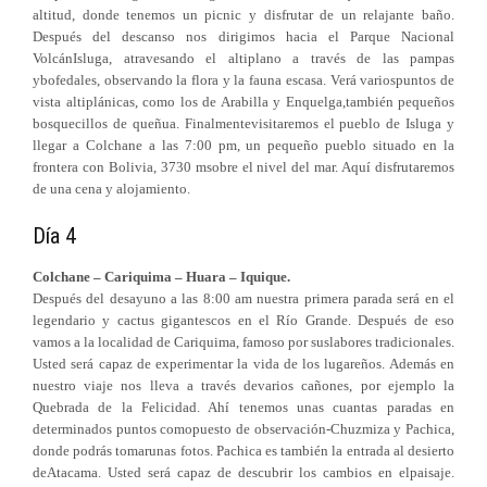
altitud, donde tenemos un picnic y disfrutar de un relajante baño.
Después del descanso nos dirigimos hacia el Parque Nacional
VolcánIsluga, atravesando el altiplano a través de las pampas
ybofedales, observando la flora y la fauna escasa. Verá variospuntos de
vista altiplánicas, como los de Arabilla y Enquelga,también pequeños
bosquecillos de queñua. Finalmentevisitaremos el pueblo de Isluga y
llegar a Colchane a las 7:00 pm, un pequeño pueblo situado en la
frontera con Bolivia, 3730 msobre el nivel del mar. Aquí disfrutaremos
de una cena y alojamiento.
Día 4
Colchane – Cariquima – Huara – Iquique.
Después del desayuno a las 8:00 am nuestra primera parada será en el
legendario y cactus gigantescos en el Río Grande. Después de eso
vamos a la localidad de Cariquima, famoso por suslabores tradicionales.
Usted será capaz de experimentar la vida de los lugareños. Además en
nuestro viaje nos lleva a través devarios cañones, por ejemplo la
Quebrada de la Felicidad. Ahí tenemos unas cuantas paradas en
determinados puntos comopuesto de observación-Chuzmiza y Pachica,
donde podrás tomarunas fotos. Pachica es también la entrada al desierto
deAtacama. Usted será capaz de descubrir los cambios en elpaisaje.