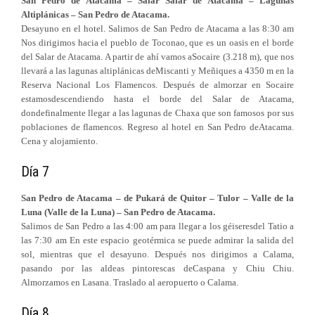
San Pedro de Atacama – Salar Salar de Atacama – Lagunas
Altiplánicas – San Pedro de Atacama.
Desayuno en el hotel. Salimos de San Pedro de Atacama a las 8:30 am
Nos dirigimos hacia el pueblo de Toconao, que es un oasis en el borde
del Salar de Atacama. A partir de ahí vamos aSocaire (3.218 m), que nos
llevará a las lagunas altiplánicas deMiscanti y Meñiques a 4350 m en la
Reserva Nacional Los Flamencos. Después de almorzar en Socaire
estamosdescendiendo hasta el borde del Salar de Atacama,
dondefinalmente llegar a las lagunas de Chaxa que son famosos por sus
poblaciones de flamencos. Regreso al hotel en San Pedro deAtacama.
Cena y alojamiento.
Día 7
San Pedro de Atacama – de Pukará de Quitor – Tulor – Valle de la
Luna (Valle de la Luna) – San Pedro de Atacama.
Salimos de San Pedro a las 4:00 am para llegar a los géiseresdel Tatio a
las 7:30 am En este espacio geotérmica se puede admirar la salida del
sol, mientras que el desayuno. Después nos dirigimos a Calama,
pasando por las aldeas pintorescas deCaspana y Chiu Chiu.
Almorzamos en Lasana. Traslado al aeropuerto o Calama.
Día 8