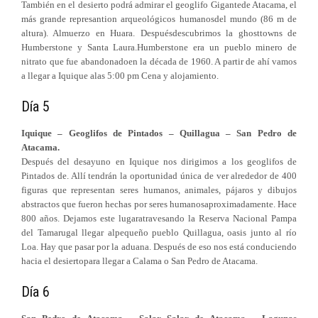
También en el desierto podrá admirar el geoglifo Gigantede Atacama, el
más grande represantion arqueológicos humanosdel mundo (86 m de
altura). Almuerzo en Huara. Despuésdescubrimos la ghosttowns de
Humberstone y Santa Laura.Humberstone era un pueblo minero de
nitrato que fue abandonadoen la década de 1960. A partir de ahí vamos
a llegar a Iquique alas 5:00 pm Cena y alojamiento.
Día 5
Iquique – Geoglifos de Pintados – Quillagua – San Pedro de
Atacama.
Después del desayuno en Iquique nos dirigimos a los geoglifos de
Pintados de. Allí tendrán la oportunidad única de ver alrededor de 400
figuras que representan seres humanos, animales, pájaros y dibujos
abstractos que fueron hechas por seres humanosaproximadamente. Hace
800 años. Dejamos este lugaratravesando la Reserva Nacional Pampa
del Tamarugal llegar alpequeño pueblo Quillagua, oasis junto al río
Loa. Hay que pasar por la aduana. Después de eso nos está conduciendo
hacia el desiertopara llegar a Calama o San Pedro de Atacama.
Día 6