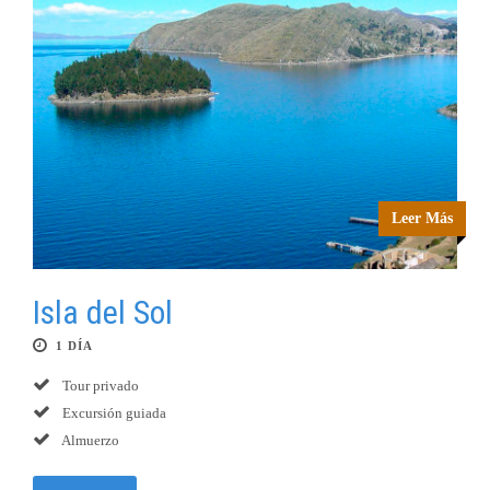
Leer Más
Isla del Sol
1 DÍA
Tour privado
Excursión guiada
Almuerzo