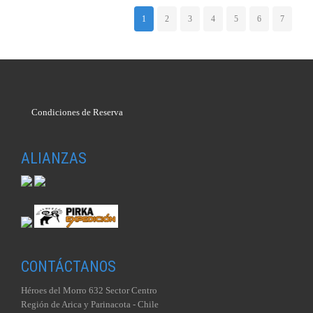
1
2
3
4
5
6
7
Condiciones de Reserva
ALIANZAS
CONTÁCTANOS
Héroes del Morro 632 Sector Centro
Región de Arica y Parinacota - Chile