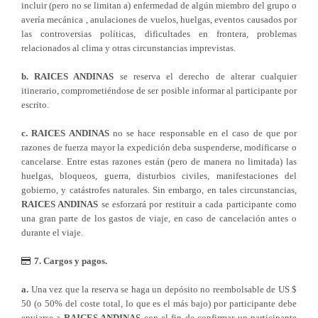
incluir (pero no se limitan a) enfermedad de algún miembro del grupo o
avería mecánica , anulaciones de vuelos, huelgas, eventos causados por
las controversias políticas, dificultades en frontera, problemas
relacionados al clima y otras circunstancias imprevistas.
b.
RAICES ANDINAS
se reserva el derecho de alterar cualquier
itinerario, comprometiéndose de ser posible informar al participante por
escrito.
c.
RAICES ANDINAS
no se hace responsable en el caso de que por
razones de fuerza mayor la expedición deba suspenderse, modificarse o
cancelarse. Entre estas razones están (pero de manera no limitada) las
huelgas, bloqueos, guerra, disturbios civiles, manifestaciones del
gobierno, y catástrofes naturales. Sin embargo, en tales circunstancias,
RAICES ANDINAS
se esforzará por restituir a cada participante como
una gran parte de los gastos de viaje, en caso de cancelación antes o
durante el viaje.
7. Cargos y pagos.
a.
Una vez que la reserva se haga un depósito no reembolsable de US $
50 (o 50% del coste total, lo que es el más bajo) por participante debe
enviarse a
RAICES ANDINAS
con el fin de confirmar un participante