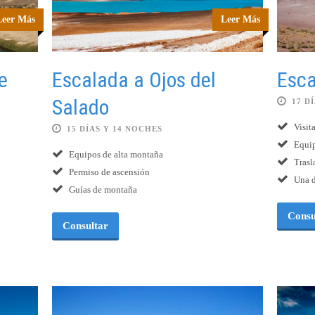
Leer Más
Leer Más
e
Escalada a Ojos del
Esca
Salado
17 D
Visit
15 DÍAS Y 14 NOCHES
Equip
Equipos de alta montaña
Trasl
Permiso de ascensión
Una d
Guías de montaña
Consu
Consultar