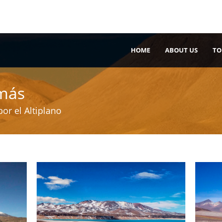
HOME
ABOUT US
TO
 más
por el Altiplano