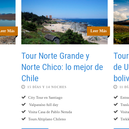
Leer Más
Leer Más
Tour Norte Grande y
Tour
Norte Chico: lo mejor de
de U
Chile
boli
15 DÍAS Y 14 NOCHES
11 D
City Tour en Santiago
Entra
Valparaíso full day
Trasl
Visita Casa de Pablo Neruda
Visit
Tours Altiplano Chileno
Trekk