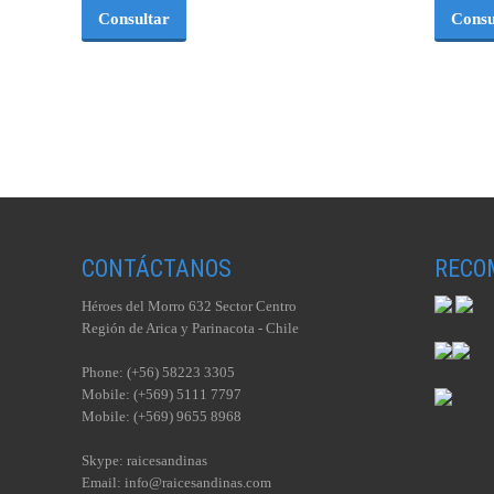
Consultar
Consu
CONTÁCTANOS
RECO
Héroes del Morro 632 Sector Centro
Región de Arica y Parinacota - Chile
Phone: (+56) 58223 3305
Mobile: (+569) 5111 7797
Mobile: (+569) 9655 8968
Skype: raicesandinas
Email: info@raicesandinas.com