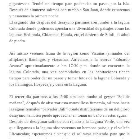
gigantescos. Tendrá un tiempo para poder dar un paseo por la Isla.
Después de almuerzo salimos con rumbo a San Juan, donde cenaremos
y pasaremos la primera noche.
El segundo día después del desayuno partimos con rumbo a la laguna
Colorada donde podremos apreciar una diversidad de paisajes como las
lagunas Hedionda, Chiarcota, Honda, etc, el desierto de Siloli, el árbol
de piedra.
Así mismo veremos fauna de la región como Vicuñas (animales del
altiplano), flamingos y vizcachas. Arrivamos a la reserva “Eduardo
Avaroa” aproximadamente a hrs 17:30 p.m. donde se encuentra la
laguna Colorada, una vez acomodados en las habitaciones tienen
tiempo para poder dar un paseo y tomar fotos de la laguna Colorada y
los flamingos. Hospedaje y cena en la Laguna.
El tercer día partimos a hrs. 5:00 a.m. con rumbo al geyser “Sol de
mañana”, después de observar esta maravillosa fumarola, salimos hacia
las aguas termales “Salvador Dali” donde disfrutaremos de un delicioso
desayuno, también puede aprovechar en tomar un baño en estas aguas.
Después de desayunar salimos con rumbo a la Laguna Verde, una vez
que llegamos a la laguna observaremos un hermoso paisaje y el volcán
Llicancahur, esperaremos a ver que el sol vaya subiendo para que la