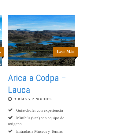
s
Leer Más
Arica a Codpa –
Lauca
3 DÍAS Y 2 NOCHES
Guía/chofer con experiencia
Minibús (van) con equipo de
oxigeno
Entradas a Museos y Termas