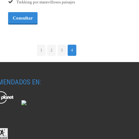
Trekking por maravillosos paisajes
Consultar
1
2
3
4
MENDADOS EN: