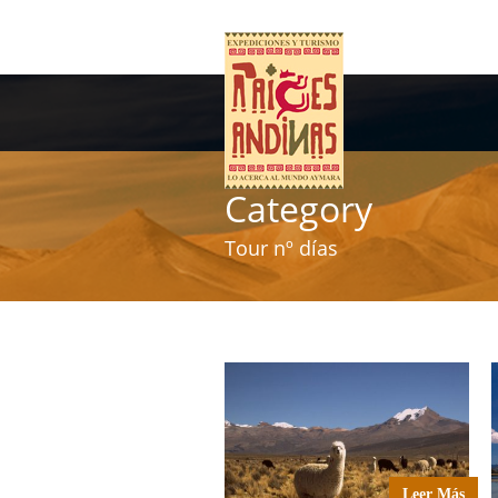
Category
Tour nº días
Leer Más