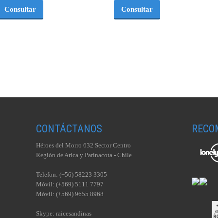
Consultar
Consultar
CONTÁCTANOS
RECO
Héroes del Morro 632 Sector Centro
Región de Arica y Parinacota - Chile
Telefon: (+56) 58223 3305
Móvil: (+569) 5111 7797
Móvil: (+569) 9655 8968
Skype: raicesandinas