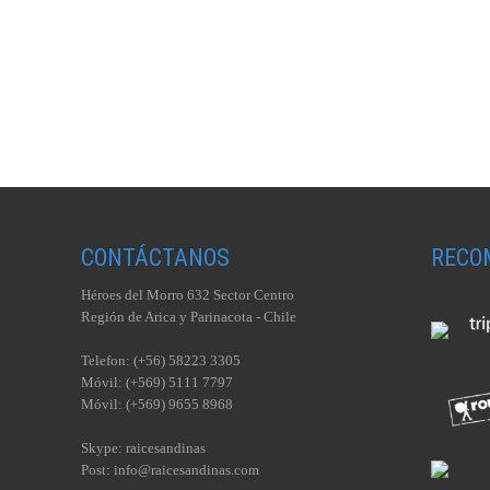
CONTÁCTANOS
RECO
Héroes del Morro 632 Sector Centro
Región de Arica y Parinacota - Chile
Telefon: (+56) 58223 3305
Móvil: (+569) 5111 7797
Móvil: (+569) 9655 8968
Skype: raicesandinas
Post: info@raicesandinas.com