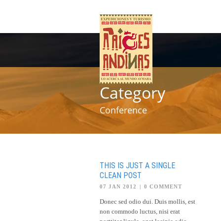
Category
Conference
THIS IS JUST A SINGLE
CLEAN POST
07 JAN 2012
|
0 COMMENT
Donec sed odio dui. Duis mollis, est
non commodo luctus, nisi erat